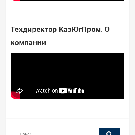
Техдиректор КазЮгПром. О
компании