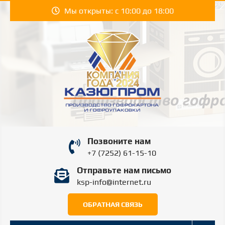
Перейти
Мы открыты: с 10:00 до 18:00
к
содержимому
КАЗЮГПРОМ |
Производство гофрокартона и гофроупаковки
Позвоните нам
в Шымкенте.
KAZYUGPROM
+7 (7252) 61-15-10
Отправьте нам письмо
ШЫМКЕНТ
ksp-info@internet.ru
ОБРАТНАЯ СВЯЗЬ