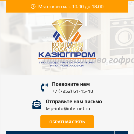
Перейти
Мы открыты: с 10:00 до 18:00
к
содержимому
КАЗЮГПРОМ |
Производство гофрокартона и гофроупаковки
Позвоните нам
в Шымкенте.
KAZYUGPROM
+7 (7252) 61-15-10
Отправьте нам письмо
ШЫМКЕНТ
ksp-info@internet.ru
ОБРАТНАЯ СВЯЗЬ