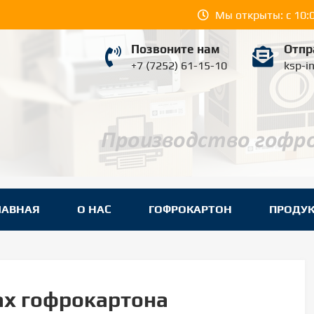
Мы открыты: с 10:0
Позвоните нам
Отпр
+7 (7252) 61-15-10
ksp-i
YUGPROM ШЫМКЕНТ
вки в Шымкенте.
ЛАВНАЯ
О НАС
ГОФРОКАРТОН
ПРОДУ
ах гофрокартона