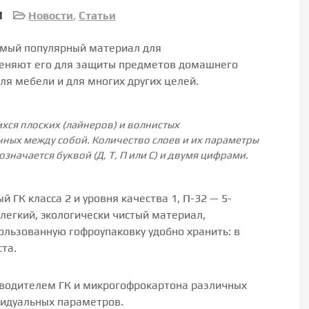
1
Новости
,
Статьи
мый популярный материал для
меняют его для защиты предметов домашнего
ля мебели и для многих других целей.
хся плоских (лайнеров) и волнистых
нных между собой. Количество слоев и их параметры
значается буквой (Д, Т, П или С) и двумя цифрами.
й ГК класса 2 и уровня качества 1, П-32 — 5-
— легкий, экологически чистый материал,
льзованную гофроупаковку удобно хранить: в
та.
водителем ГК и микрогофрокартона различных
видуальных параметров.