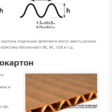
о картона отдельные флютинги могут иметь разные
еристику обозначают BE, BC, СЕВ и т.д.
окартон
го
ины и
 «Д».