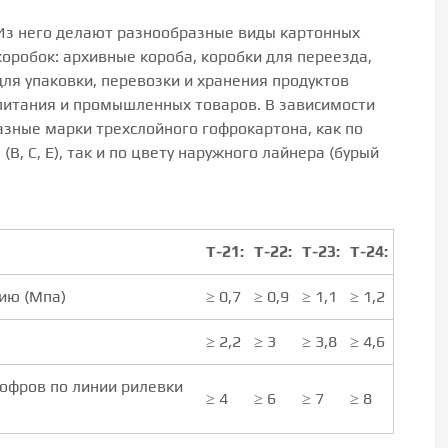
Из него делают разнообразные виды картонных
коробок: архивные короба, коробки для переезда,
для упаковки, перевозки и хранения продуктов
питания и промышленных товаров. В зависимости
азные марки трехслойного гофрокартона, как по
, С, Е), так и по цвету наружного лайнера (бурый
Т-21:
Т-22:
Т-23:
Т-24:
ию (Мпа)
≥ 0,7
≥ 0,9
≥ 1,1
≥ 1,2
≥ 2,2
≥ 3
≥ 3,8
≥ 4,6
гофров по линии рилевки
≥ 4
≥ 6
≥ 7
≥ 8