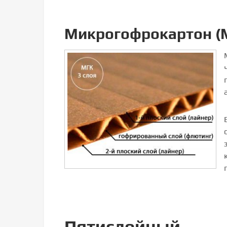
Микрогофрокартон (
Пятислойный