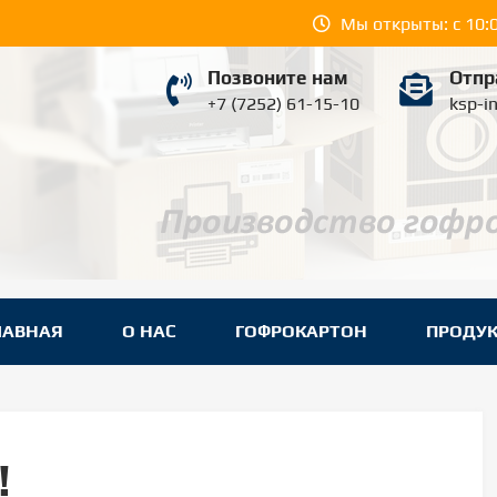
Мы открыты: с 10:0
Позвоните нам
Отпр
+7 (7252) 61-15-10
ksp-i
YUGPROM ШЫМКЕНТ
вки в Шымкенте.
ЛАВНАЯ
О НАС
ГОФРОКАРТОН
ПРОДУ
!