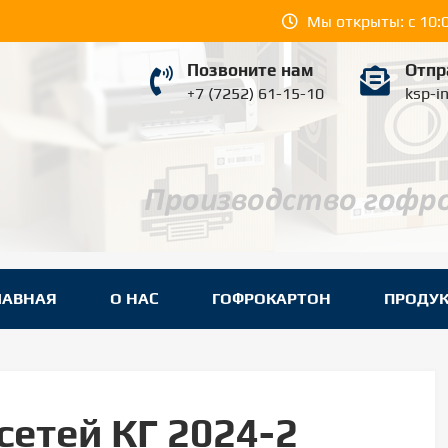
Мы открыты: с 10:0
Позвоните нам
Отпр
+7 (7252) 61-15-10
ksp-i
YUGPROM ШЫМКЕНТ
вки в Шымкенте.
ЛАВНАЯ
О НАС
ГОФРОКАРТОН
ПРОДУ
етей КГ 2024-2