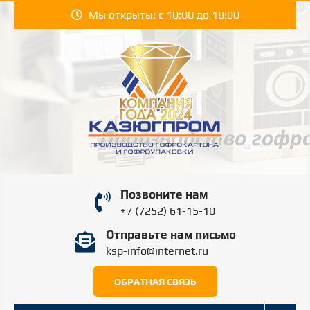
Перейти
Мы открыты: с 10:00 до 18:00
к
содержимому
КАЗЮГПРОМ |
Производство гофрокартона и гофроупаковки
Позвоните нам
в Шымкенте.
KAZYUGPROM
+7 (7252) 61-15-10
Отправьте нам письмо
ШЫМКЕНТ
ksp-info@internet.ru
ОБРАТНАЯ СВЯЗЬ