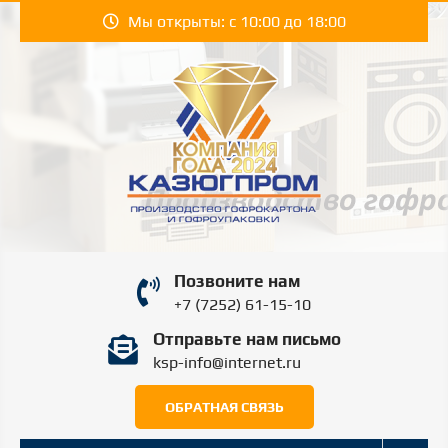
Перейти
Мы открыты: с 10:00 до 18:00
к
содержимому
КАЗЮГПРОМ |
Производство гофрокартона и гофроупаковки
Позвоните нам
в Шымкенте.
KAZYUGPROM
+7 (7252) 61-15-10
Отправьте нам письмо
ШЫМКЕНТ
ksp-info@internet.ru
ОБРАТНАЯ СВЯЗЬ