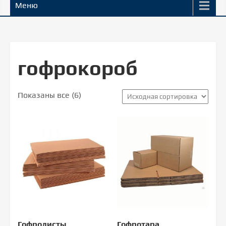
Меню
гофрокороб
Показаны все (6)
Гофролисты
Гофротара