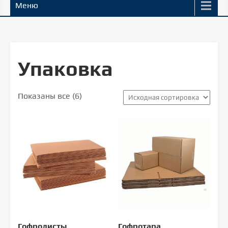
Меню
Упаковка
Показаны все (6)
Гофролисты
Гофротара