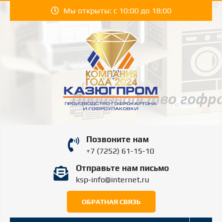
Перейти
Мы открыты: с 10:00 до 18:00
к
содержимому
КАЗЮГПРОМ |
Производство гофрокартона и гофроупаковки
Позвоните нам
в Шымкенте.
KAZYUGPROM
+7 (7252) 61-15-10
Отправьте нам письмо
ШЫМКЕНТ
ksp-info@internet.ru
ОБРАТНАЯ СВЯЗЬ