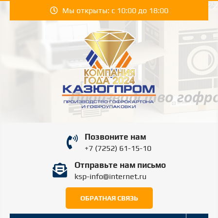
Перейти
Мы открыты: с 10:00 до 18:00
к
содержимому
КАЗЮГПРОМ |
Производство гофрокартона и гофроупаковки
Позвоните нам
в Шымкенте.
KAZYUGPROM
+7 (7252) 61-15-10
Отправьте нам письмо
ШЫМКЕНТ
ksp-info@internet.ru
ОБРАТНАЯ СВЯЗЬ